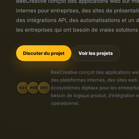
BeeCreative conçoit des applications web sur m
internes pour entreprises, des sites de présentat
des intégrations API, des automatisations et un
les entreprises qui ont besoin de vraies solutions 
Discuter du projet
Voir les projets
BeeCreative conçoit des applications we
des plateformes internes, des sites web
écosystèmes digitaux pour les entreprise
63+
WEB
DEV
besoin de logique produit, d’intégration 
opérationnel.