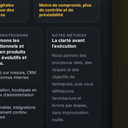
gitales
Moins de compromis, plus
our des
de contrôle et de
ess
prévisibilité
CONSTRUISONS
NOTRE MÉTHODE
mons les
La clarté avant
tionnels et
l’exécution
en produits
Nous partons des
, évolutifs et
processus réels, des
s.
risques et des
eb sur mesure, CRM
objectifs de
formes internes
s
l’entreprise, puis nous
ation, boutiques en
définissons
x d’administration
l’architecture et
livrons par étapes,
étier, intégrations
ement continu
sans improvisation
ent
inutile.