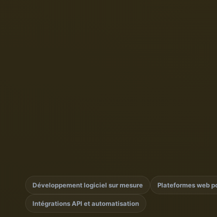
Développement logiciel sur mesure
Plateformes web po
Intégrations API et automatisation