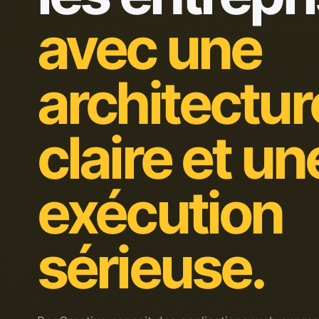
avec une
architectur
claire et un
exécution
sérieuse.