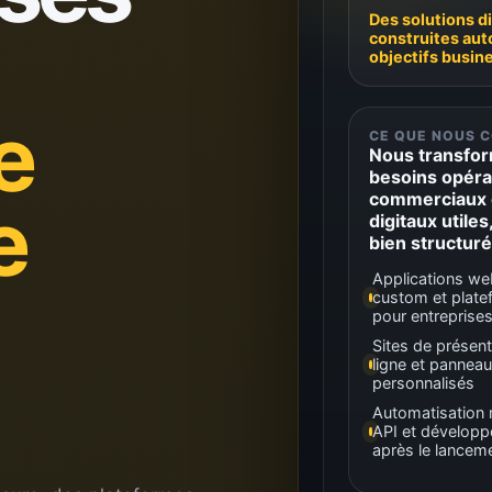
Des solutions di
construites aut
objectifs busin
e
CE QUE NOUS 
Nous transfor
besoins opéra
commerciaux 
e
digitaux utiles
bien structuré
Applications w
custom et plate
pour entreprise
Sites de présent
ligne et panneau
personnalisés
Automatisation m
API et développ
après le lancem