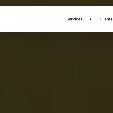
🇫🇷
🇷🇴
🇬🇧
Services
Clients
▾