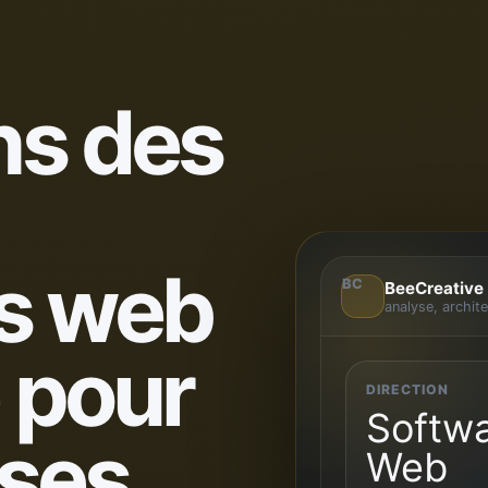
ns des
s web
BC
BeeCreative
analyse, archit
 pour
DIRECTION
Softwa
ises
Web