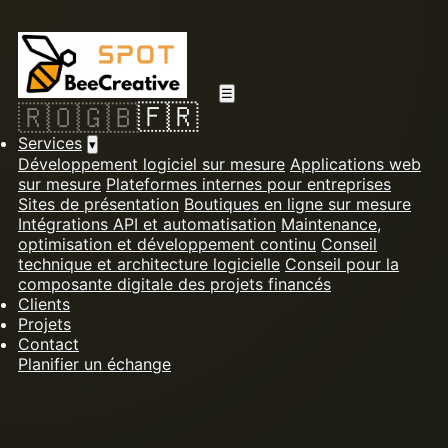
☰
🇫🇷
🇷🇴
🇬🇧
Services
▾
Développement logiciel sur mesure
Applications web
sur mesure
Plateformes internes pour entreprises
Sites de présentation
Boutiques en ligne sur mesure
Intégrations API et automatisation
Maintenance,
optimisation et développement continu
Conseil
technique et architecture logicielle
Conseil pour la
composante digitale des projets financés
Clients
Projets
Contact
Planifier un échange