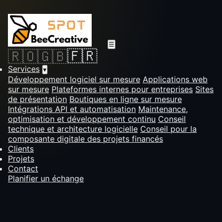
☰
🇫🇷
🇷🇴
🇬🇧
Services
▾
Développement logiciel sur mesure
Applications web
sur mesure
Plateformes internes pour entreprises
Sites
de présentation
Boutiques en ligne sur mesure
Intégrations API et automatisation
Maintenance,
optimisation et développement continu
Conseil
technique et architecture logicielle
Conseil pour la
composante digitale des projets financés
Clients
Projets
Contact
Planifier un échange