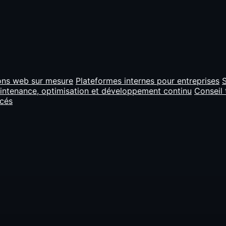
ons web sur mesure
Plateformes internes pour entreprises
S
intenance, optimisation et développement continu
Conseil 
ncés