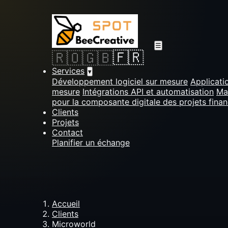
☰
🇫🇷
🇷🇴
🇬🇧
Services
▾
Développement logiciel sur mesure
Applicati
mesure
Intégrations API et automatisation
Ma
pour la composante digitale des projets fina
Clients
Projets
Contact
Planifier un échange
Accueil
Clients
Microworld