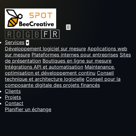
☰
🇫🇷
🇷🇴
🇬🇧
Services
▾
Développement logiciel sur mesure
Applications web
sur mesure
Plateformes internes pour entreprises
Sites
de présentation
Boutiques en ligne sur mesure
Intégrations API et automatisation
Maintenance,
optimisation et développement continu
Conseil
technique et architecture logicielle
Conseil pour la
composante digitale des projets financés
Clients
Projets
Contact
Planifier un échange