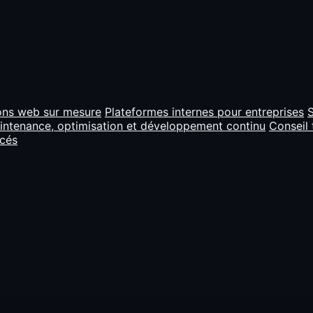
ons web sur mesure
Plateformes internes pour entreprises
S
intenance, optimisation et développement continu
Conseil 
ncés