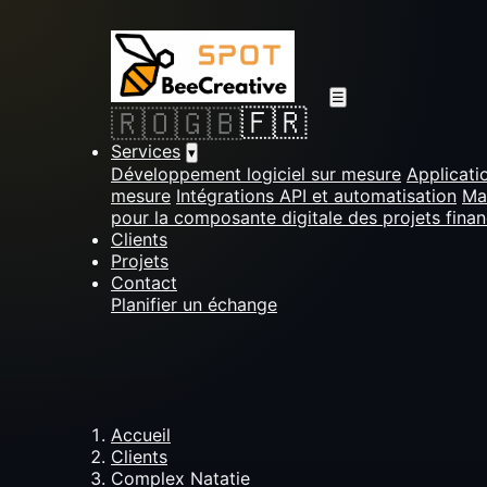
☰
🇫🇷
🇷🇴
🇬🇧
Services
▾
Développement logiciel sur mesure
Applicati
mesure
Intégrations API et automatisation
Ma
pour la composante digitale des projets fina
Clients
Projets
Contact
Planifier un échange
Accueil
Clients
Complex Natatie