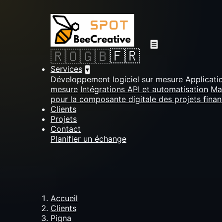
☰
🇫🇷
🇷🇴
🇬🇧
Services
▾
Développement logiciel sur mesure
Applicati
mesure
Intégrations API et automatisation
Ma
pour la composante digitale des projets fina
Clients
Projets
Contact
Planifier un échange
Accueil
Clients
Pigna