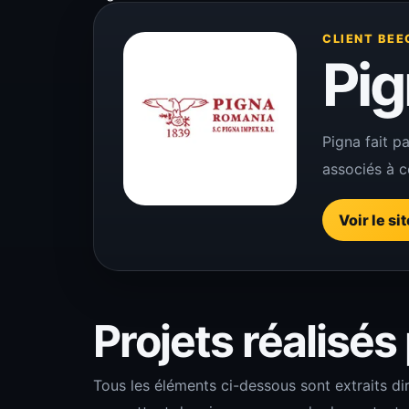
CLIENT BEE
Pi
Pigna fait p
associés à ce
Voir le si
Projets réalisés
Tous les éléments ci-dessous sont extraits di