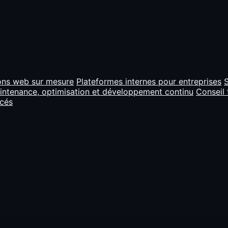
ons web sur mesure
Plateformes internes pour entreprises
S
intenance, optimisation et développement continu
Conseil 
ncés