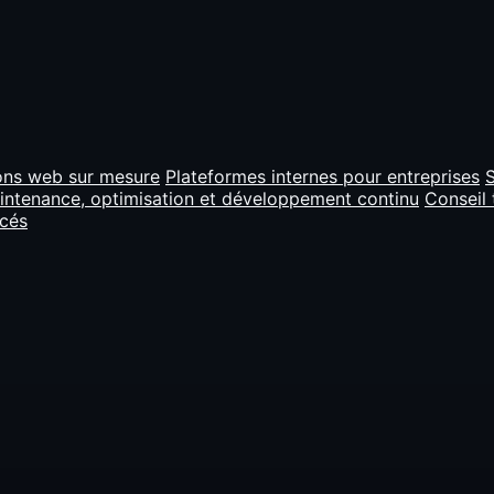
ons web sur mesure
Plateformes internes pour entreprises
S
intenance, optimisation et développement continu
Conseil 
ncés