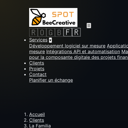
☰
🇫🇷
🇷🇴
🇬🇧
Services
▾
Développement logiciel sur mesure
Applicati
mesure
Intégrations API et automatisation
Ma
pour la composante digitale des projets fina
Clients
Projets
Contact
Planifier un échange
Accueil
Clients
La Familia