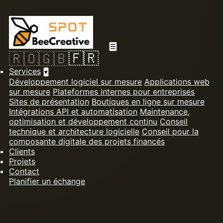
☰
🇫🇷
🇷🇴
🇬🇧
Services
▾
Développement logiciel sur mesure
Applications web
sur mesure
Plateformes internes pour entreprises
Sites de présentation
Boutiques en ligne sur mesure
Intégrations API et automatisation
Maintenance,
optimisation et développement continu
Conseil
technique et architecture logicielle
Conseil pour la
composante digitale des projets financés
Clients
Projets
Contact
Planifier un échange