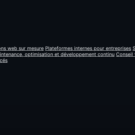
ons web sur mesure
Plateformes internes pour entreprises
S
intenance, optimisation et développement continu
Conseil 
ncés