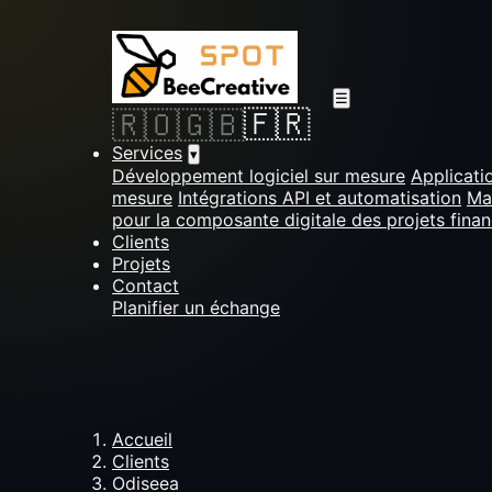
☰
🇫🇷
🇷🇴
🇬🇧
Services
▾
Développement logiciel sur mesure
Applicati
mesure
Intégrations API et automatisation
Ma
pour la composante digitale des projets fina
Clients
Projets
Contact
Planifier un échange
Accueil
Clients
Odiseea