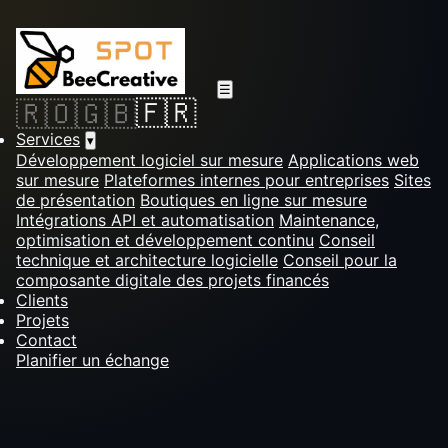
☰
🇫🇷
🇷🇴
🇬🇧
Services
▾
Développement logiciel sur mesure
Applications web
sur mesure
Plateformes internes pour entreprises
Sites
de présentation
Boutiques en ligne sur mesure
Intégrations API et automatisation
Maintenance,
optimisation et développement continu
Conseil
technique et architecture logicielle
Conseil pour la
composante digitale des projets financés
Clients
Projets
Contact
Planifier un échange