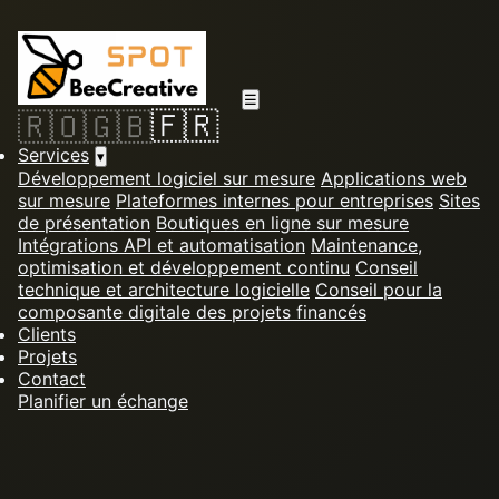
☰
🇫🇷
🇷🇴
🇬🇧
Services
▾
Développement logiciel sur mesure
Applications web
sur mesure
Plateformes internes pour entreprises
Sites
de présentation
Boutiques en ligne sur mesure
Intégrations API et automatisation
Maintenance,
optimisation et développement continu
Conseil
technique et architecture logicielle
Conseil pour la
composante digitale des projets financés
Clients
Projets
Contact
Planifier un échange