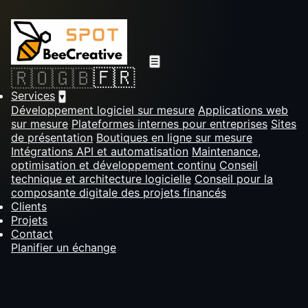
☰
🇫🇷
🇷🇴
🇬🇧
Services
▾
Développement logiciel sur mesure
Applications web
sur mesure
Plateformes internes pour entreprises
Sites
de présentation
Boutiques en ligne sur mesure
Intégrations API et automatisation
Maintenance,
optimisation et développement continu
Conseil
technique et architecture logicielle
Conseil pour la
composante digitale des projets financés
Clients
Projets
Contact
Planifier un échange