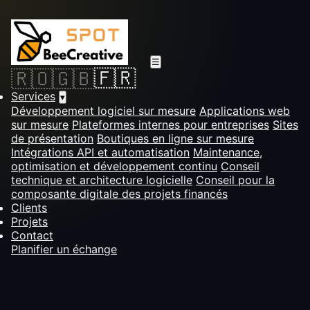
☰
🇫🇷
🇷🇴
🇬🇧
Services
▾
Développement logiciel sur mesure
Applications web
sur mesure
Plateformes internes pour entreprises
Sites
de présentation
Boutiques en ligne sur mesure
Intégrations API et automatisation
Maintenance,
optimisation et développement continu
Conseil
technique et architecture logicielle
Conseil pour la
composante digitale des projets financés
Clients
Projets
Contact
Planifier un échange