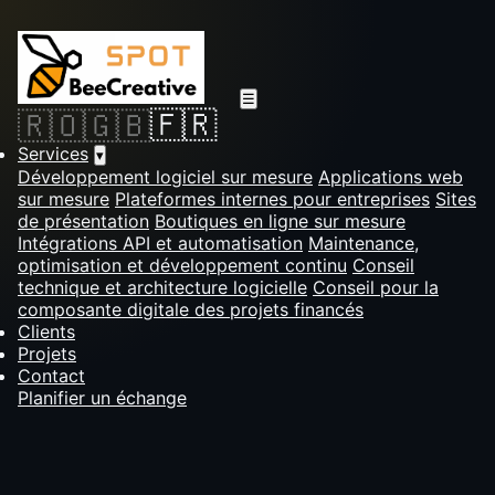
☰
🇫🇷
🇷🇴
🇬🇧
Services
▾
Développement logiciel sur mesure
Applications web
sur mesure
Plateformes internes pour entreprises
Sites
de présentation
Boutiques en ligne sur mesure
Intégrations API et automatisation
Maintenance,
optimisation et développement continu
Conseil
technique et architecture logicielle
Conseil pour la
composante digitale des projets financés
Clients
Projets
Contact
Planifier un échange