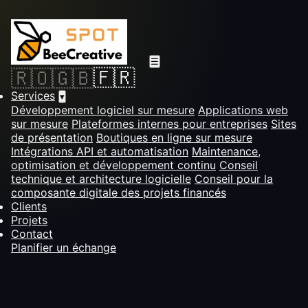
☰
🇫🇷
🇷🇴
🇬🇧
Services
▾
Développement logiciel sur mesure
Applications web
sur mesure
Plateformes internes pour entreprises
Sites
de présentation
Boutiques en ligne sur mesure
Intégrations API et automatisation
Maintenance,
optimisation et développement continu
Conseil
technique et architecture logicielle
Conseil pour la
composante digitale des projets financés
Clients
Projets
Contact
Planifier un échange