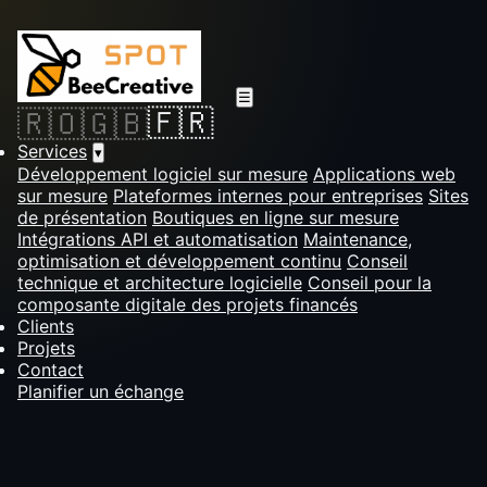
☰
🇫🇷
🇷🇴
🇬🇧
Services
▾
Développement logiciel sur mesure
Applications web
sur mesure
Plateformes internes pour entreprises
Sites
de présentation
Boutiques en ligne sur mesure
Intégrations API et automatisation
Maintenance,
optimisation et développement continu
Conseil
technique et architecture logicielle
Conseil pour la
composante digitale des projets financés
Clients
Projets
Contact
Planifier un échange