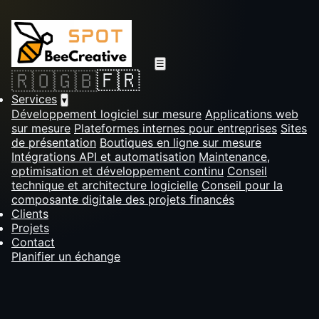
☰
🇫🇷
🇷🇴
🇬🇧
Services
▾
Développement logiciel sur mesure
Applications web
sur mesure
Plateformes internes pour entreprises
Sites
de présentation
Boutiques en ligne sur mesure
Intégrations API et automatisation
Maintenance,
optimisation et développement continu
Conseil
technique et architecture logicielle
Conseil pour la
composante digitale des projets financés
Clients
Projets
Contact
Planifier un échange