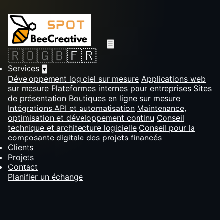
☰
🇫🇷
🇷🇴
🇬🇧
Services
▾
Développement logiciel sur mesure
Applications web
sur mesure
Plateformes internes pour entreprises
Sites
de présentation
Boutiques en ligne sur mesure
Intégrations API et automatisation
Maintenance,
optimisation et développement continu
Conseil
technique et architecture logicielle
Conseil pour la
composante digitale des projets financés
Clients
Projets
Contact
Planifier un échange