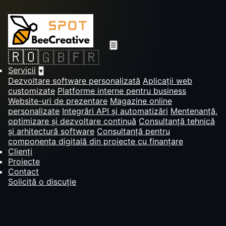
☰
🇷🇴
🇬🇧
🇫🇷
Servicii
▾
Dezvoltare software personalizată
Aplicații web
customizate
Platforme interne pentru business
Website-uri de prezentare
Magazine online
personalizate
Integrări API și automatizări
Mentenanță,
optimizare și dezvoltare continuă
Consultanță tehnică
și arhitectură software
Consultanță pentru
componenta digitală din proiecte cu finanțare
Clienți
Proiecte
Contact
Solicită o discuție