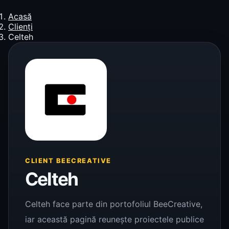
Acasă
Clienți
Celteh
CLIENT BEECREATIVE
Celteh
Celteh face parte din portofoliul BeeCreative,
iar această pagină reunește proiectele publice