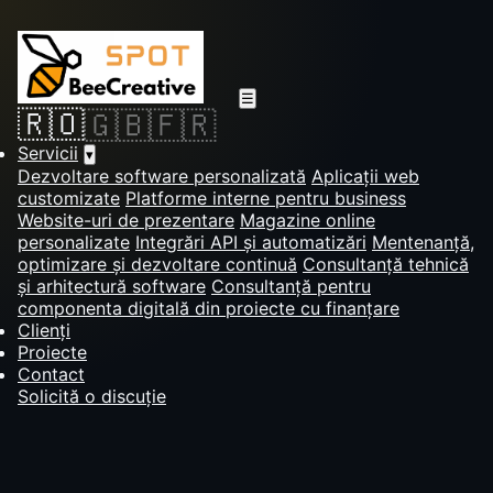
☰
🇷🇴
🇬🇧
🇫🇷
Servicii
▾
Dezvoltare software personalizată
Aplicații web
customizate
Platforme interne pentru business
Website-uri de prezentare
Magazine online
personalizate
Integrări API și automatizări
Mentenanță,
optimizare și dezvoltare continuă
Consultanță tehnică
și arhitectură software
Consultanță pentru
componenta digitală din proiecte cu finanțare
Clienți
Proiecte
Contact
Solicită o discuție