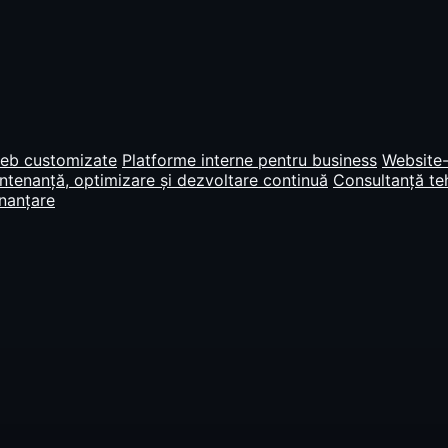
web customizate
Platforme interne pentru business
Website-
tenanță, optimizare și dezvoltare continuă
Consultanță teh
inanțare