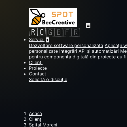
☰
🇷🇴
🇬🇧
🇫🇷
Servicii
▾
Dezvoltare software personalizată
Aplicații 
personalizate
Integrări API și automatizări
Men
pentru componenta digitală din proiecte cu f
Clienți
Proiecte
Contact
Solicită o discuție
Acasă
Clienți
Spital Moreni