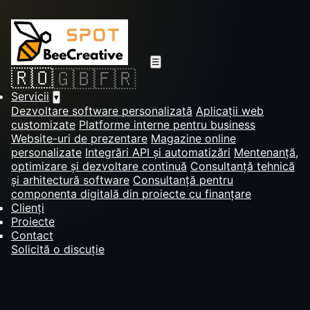
☰
🇷🇴
🇬🇧
🇫🇷
Servicii
▾
Dezvoltare software personalizată
Aplicații web
customizate
Platforme interne pentru business
Website-uri de prezentare
Magazine online
personalizate
Integrări API și automatizări
Mentenanță,
optimizare și dezvoltare continuă
Consultanță tehnică
și arhitectură software
Consultanță pentru
componenta digitală din proiecte cu finanțare
Clienți
Proiecte
Contact
Solicită o discuție