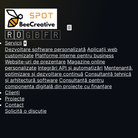
☰
🇷🇴
🇬🇧
🇫🇷
Servicii
▾
Dezvoltare software personalizată
Aplicații web
customizate
Platforme interne pentru business
Website-uri de prezentare
Magazine online
personalizate
Integrări API și automatizări
Mentenanță,
optimizare și dezvoltare continuă
Consultanță tehnică
și arhitectură software
Consultanță pentru
componenta digitală din proiecte cu finanțare
Clienți
Proiecte
Contact
Solicită o discuție