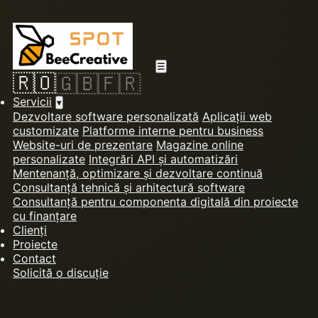
☰
🇷🇴
🇬🇧
🇫🇷
Servicii
▾
Dezvoltare software personalizată
Aplicații web
customizate
Platforme interne pentru business
Website-uri de prezentare
Magazine online
personalizate
Integrări API și automatizări
Mentenanță, optimizare și dezvoltare continuă
Consultanță tehnică și arhitectură software
Consultanță pentru componenta digitală din proiecte
cu finanțare
Clienți
Proiecte
Contact
Solicită o discuție