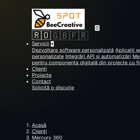
☰
🇷🇴
🇬🇧
🇫🇷
Servicii
▾
Dezvoltare software personalizată
Aplicații 
personalizate
Integrări API și automatizări
Men
pentru componenta digitală din proiecte cu f
Clienți
Proiecte
Contact
Solicită o discuție
Acasă
Clienți
Mercury 360