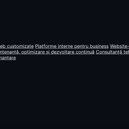
web customizate
Platforme interne pentru business
Website-
tenanță, optimizare și dezvoltare continuă
Consultanță teh
inanțare