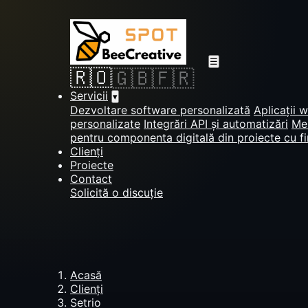
☰
🇷🇴
🇬🇧
🇫🇷
Servicii
▾
Dezvoltare software personalizată
Aplicații 
personalizate
Integrări API și automatizări
Men
pentru componenta digitală din proiecte cu f
Clienți
Proiecte
Contact
Solicită o discuție
Acasă
Clienți
Setrio