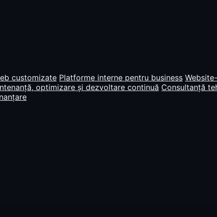
web customizate
Platforme interne pentru business
Website-
tenanță, optimizare și dezvoltare continuă
Consultanță teh
inanțare