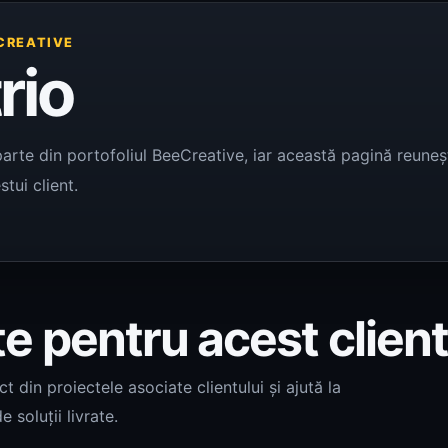
CREATIVE
rio
arte din portofoliul BeeCreative, iar această pagină reunește
tui client.
te pentru acest clien
 din proiectele asociate clientului și ajută la
e soluții livrate.