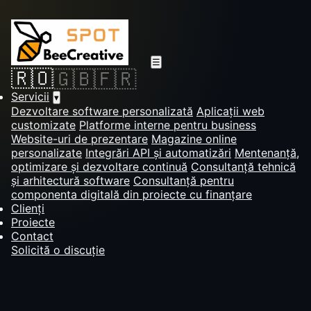
☰
🇷🇴
🇬🇧
🇫🇷
Servicii
▾
Dezvoltare software personalizată
Aplicații web
customizate
Platforme interne pentru business
Website-uri de prezentare
Magazine online
personalizate
Integrări API și automatizări
Mentenanță,
optimizare și dezvoltare continuă
Consultanță tehnică
și arhitectură software
Consultanță pentru
componenta digitală din proiecte cu finanțare
Clienți
Proiecte
Contact
Solicită o discuție