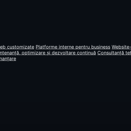
web customizate
Platforme interne pentru business
Website-
tenanță, optimizare și dezvoltare continuă
Consultanță teh
inanțare