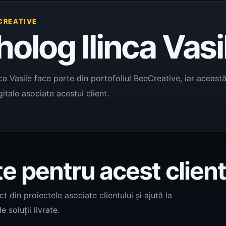
CREATIVE
holog Ilinca Vasi
nca Vasile face parte din portofoliul BeeCreative, iar aceast
igitale asociate acestui client.
te pentru acest clien
 din proiectele asociate clientului și ajută la
e soluții livrate.