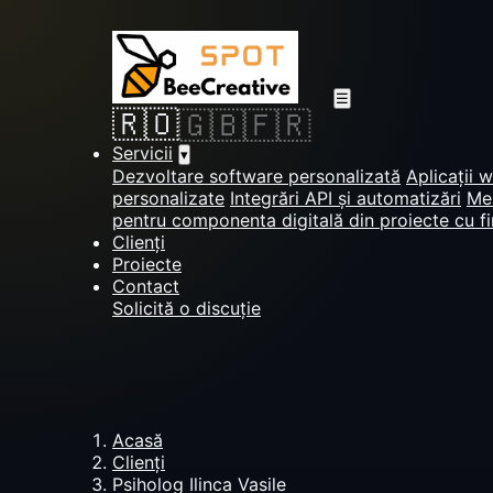
☰
🇷🇴
🇬🇧
🇫🇷
Servicii
▾
Dezvoltare software personalizată
Aplicații 
personalizate
Integrări API și automatizări
Men
pentru componenta digitală din proiecte cu f
Clienți
Proiecte
Contact
Solicită o discuție
Acasă
Clienți
Psiholog Ilinca Vasile