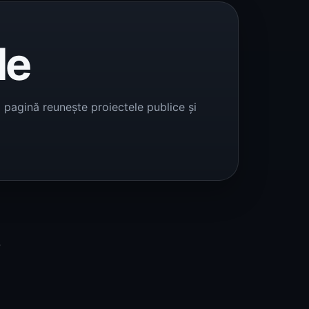
le
ă pagină reunește proiectele publice și
t