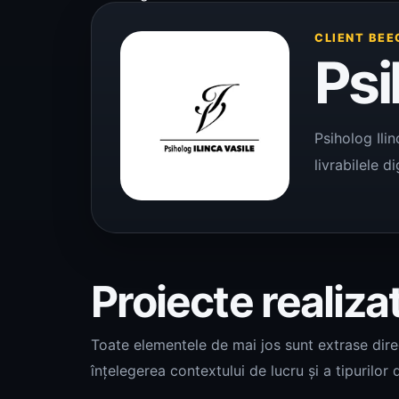
CLIENT BEE
Psi
Psiholog Ili
livrabilele d
Proiecte realiza
Toate elementele de mai jos sunt extrase direct
înțelegerea contextului de lucru și a tipurilor d