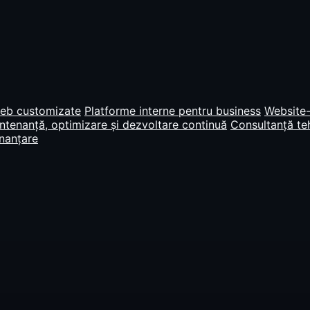
web customizate
Platforme interne pentru business
Website-
tenanță, optimizare și dezvoltare continuă
Consultanță teh
inanțare