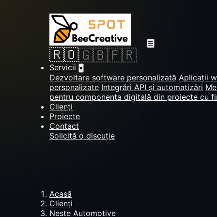
☰
🇷🇴
🇬🇧
🇫🇷
Servicii
▾
Dezvoltare software personalizată
Aplicații 
personalizate
Integrări API și automatizări
Men
pentru componenta digitală din proiecte cu f
Clienți
Proiecte
Contact
Solicită o discuție
Acasă
Clienți
Neste Automotive