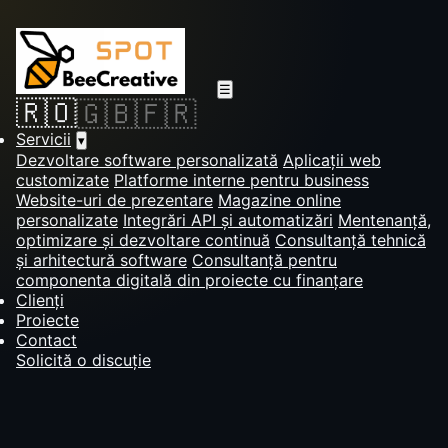
☰
🇷🇴
🇬🇧
🇫🇷
Servicii
▾
Dezvoltare software personalizată
Aplicații web
customizate
Platforme interne pentru business
Website-uri de prezentare
Magazine online
personalizate
Integrări API și automatizări
Mentenanță,
optimizare și dezvoltare continuă
Consultanță tehnică
și arhitectură software
Consultanță pentru
componenta digitală din proiecte cu finanțare
Clienți
Proiecte
Contact
Solicită o discuție