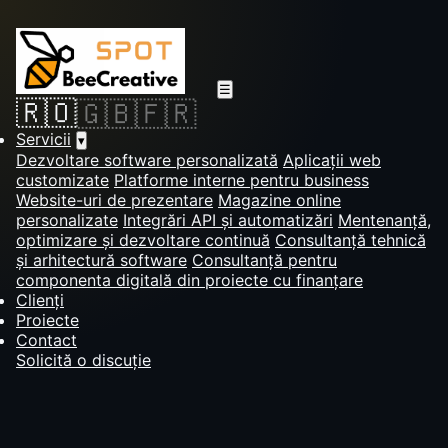
☰
🇷🇴
🇬🇧
🇫🇷
Servicii
▾
Dezvoltare software personalizată
Aplicații web
customizate
Platforme interne pentru business
Website-uri de prezentare
Magazine online
personalizate
Integrări API și automatizări
Mentenanță,
optimizare și dezvoltare continuă
Consultanță tehnică
și arhitectură software
Consultanță pentru
componenta digitală din proiecte cu finanțare
Clienți
Proiecte
Contact
Solicită o discuție