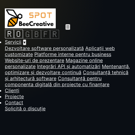
☰
🇷🇴
🇬🇧
🇫🇷
Servicii
▾
Dezvoltare software personalizată
Aplicații web
customizate
Platforme interne pentru business
Website-uri de prezentare
Magazine online
personalizate
Integrări API și automatizări
Mentenanță,
optimizare și dezvoltare continuă
Consultanță tehnică
și arhitectură software
Consultanță pentru
componenta digitală din proiecte cu finanțare
Clienți
Proiecte
Contact
Solicită o discuție