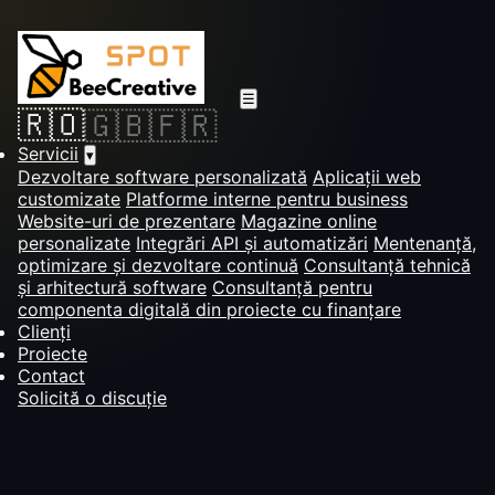
☰
🇷🇴
🇬🇧
🇫🇷
Servicii
▾
Dezvoltare software personalizată
Aplicații web
customizate
Platforme interne pentru business
Website-uri de prezentare
Magazine online
personalizate
Integrări API și automatizări
Mentenanță,
optimizare și dezvoltare continuă
Consultanță tehnică
și arhitectură software
Consultanță pentru
componenta digitală din proiecte cu finanțare
Clienți
Proiecte
Contact
Solicită o discuție