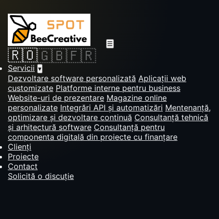
☰
🇷🇴
🇬🇧
🇫🇷
Servicii
▾
Dezvoltare software personalizată
Aplicații web
customizate
Platforme interne pentru business
Website-uri de prezentare
Magazine online
personalizate
Integrări API și automatizări
Mentenanță,
optimizare și dezvoltare continuă
Consultanță tehnică
și arhitectură software
Consultanță pentru
componenta digitală din proiecte cu finanțare
Clienți
Proiecte
Contact
Solicită o discuție