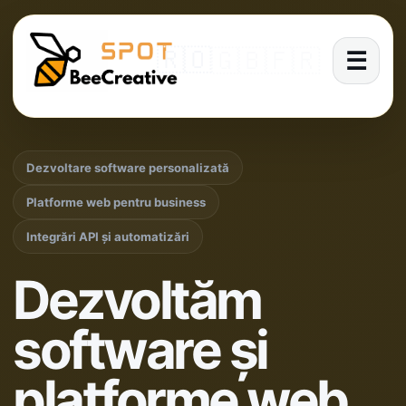
🇷🇴
🇬🇧
🇫🇷
☰
Dezvoltare software personalizată
Platforme web pentru business
Integrări API și automatizări
Dezvoltăm
software și
platforme web